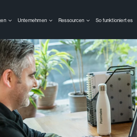
gen
gen
Unternehmen
Unternehmen
Ressourcen
Ressourcen
So funktioniert es
So funktioniert es