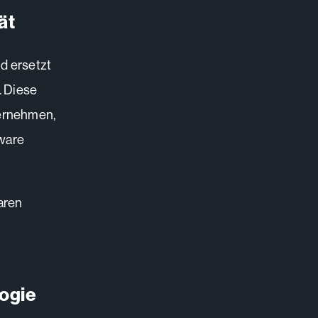
ät
d ersetzt
. Diese
ternehmen,
dware
aren
ogie