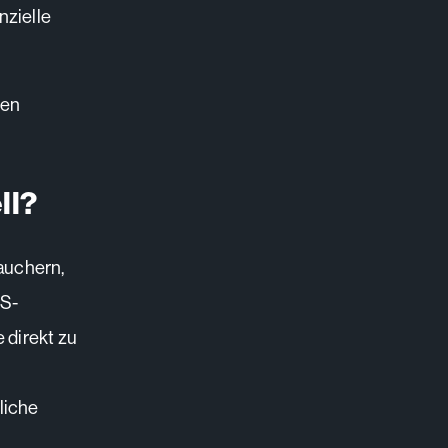
nzielle
hen
ll?
auchern,
OS-
 direkt zu
liche