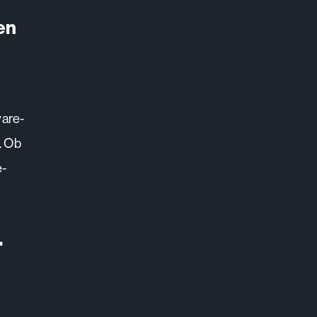
en
are-
. Ob
e-
.
e