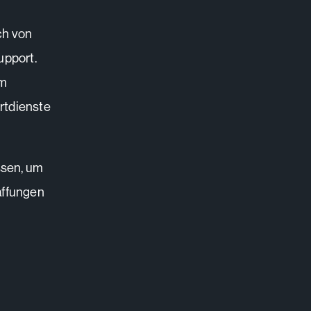
ch von
upport.
im
rtdienste
ssen, um
affungen