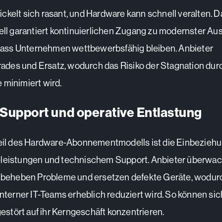
ckelt sich rasant, und Hardware kann schnell veralten. D
 garantiert kontinuierlichen Zugang zu modernster Au
, dass Unternehmen wettbewerbsfähig bleiben. Anbieter
des und Ersatz, wodurch das Risiko der Stagnation dur
 minimiert wird.
 Support und operative Entlastung
teil des Hardware-Abonnementmodells ist die Einbezieh
eleistungen und technischem Support. Anbieter überwac
, beheben Probleme und ersetzen defekte Geräte, wodur
interner IT-Teams erheblich reduziert wird. So können sic
tört auf ihr Kerngeschäft konzentrieren.