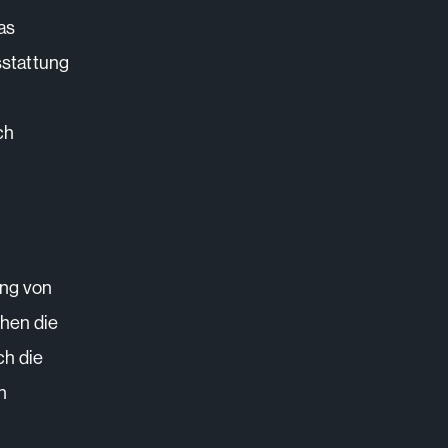
as
sstattung
ch
ung von
hen die
ch die
h