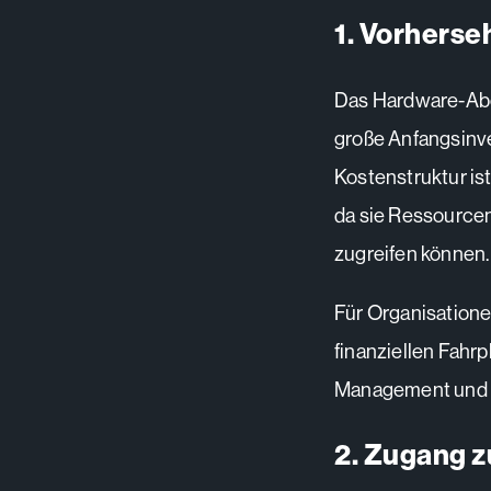
1. Vorherseh
Das Hardware-Abon
große Anfangsinv
Kostenstruktur is
da sie Ressourcen
zugreifen können.
Für Organisation
finanziellen Fahr
Management und S
2. Zugang z