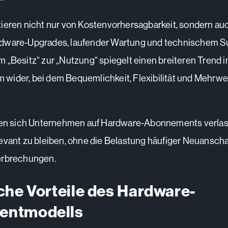
ieren nicht nur von Kostenvorhersagbarkeit, sondern au
dware-Upgrades, laufender Wartung und technischem S
 „Besitz“ zur „Nutzung“ spiegelt einen breiteren Trend 
ider, bei dem Bequemlichkeit, Flexibilität und Mehrwe
nnen sich Unternehmen auf Hardware-Abonnements verla
evant zu bleiben, ohne die Belastung häufiger Neuansch
erbrechungen.
che Vorteile des Hardware-
entmodells