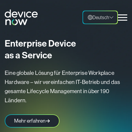
Deutsch
Deutsch
Enterprise Device
P
as a Service
I
Eine globale Lösung für Enterprise Workplace
N
Hardware – wir vereinfachen IT-Betrieb und das
Li
gesamte Lifecycle Management in über 190
d
Ländern.
ü
Mehr erfahren