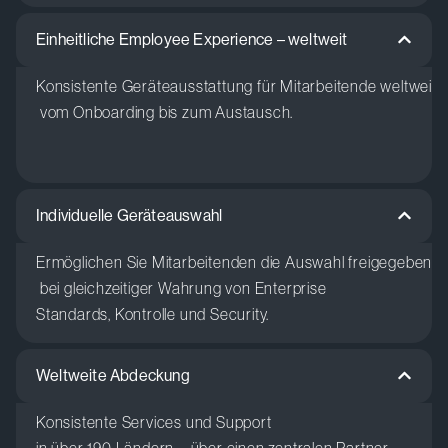
Einheitliche Employee Experience – weltweit
Konsistente
Geräteausstattung
für
Mitarbeitende
weltweit
vom
Onboarding bis
zum
Austausch
.
Individuelle Geräteauswahl
Ermöglichen
Sie
Mitarbeitenden
die
Auswahl
freigegebener
bei
gleichzeitiger
Wahrung
von Enterprise
Standards,
Kontrolle
und Security.
Weltweite Abdeckung
Konsistente
Services
und
Support
in
über
190
Ländern
–
über
einen
zentralen
Partner