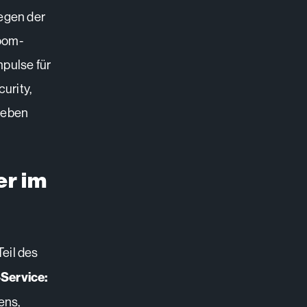
tegen der
room-
mpulse für
urity,
geben
er im
eil des
-Service:
ens,