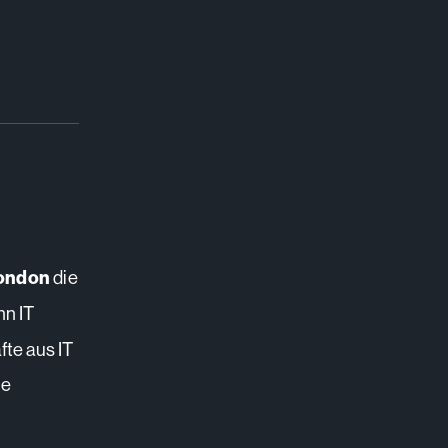
London
die
nn IT
fte aus IT
ue