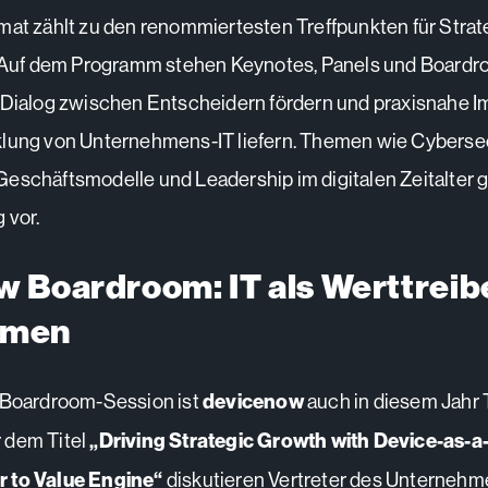
mat zählt zu den renommiertesten Treffpunkten für Stra
t. Auf dem Programm stehen Keynotes, Panels und Board
 Dialog zwischen Entscheidern fördern und praxisnahe I
lung von Unternehmens-IT liefern. Themen wie Cybersec
eschäftsmodelle und Leadership im digitalen Zeitalter 
 vor.
 Boardroom: IT als Werttreib
hmen
n Boardroom-Session ist
devicenow
auch in diesem Jahr T
 dem Titel
„Driving Strategic Growth with Device-as-a
 to Value Engine“
diskutieren Vertreter des Unternehm