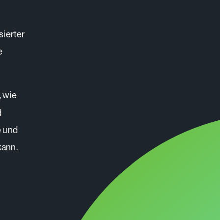
sierter
e
, wie
d
e und
kann.