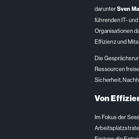
darunter
Sven Ma
führenden IT- und
Organisationen dab
Effizienz und Mita
Die Gesprächsrun
Ressourcen freise
Sicherheit, Nachha
Von Effizi
Im Fokus der Sess
Arbeitsplatzstrat
Erstens die Entwi