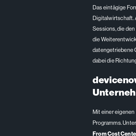
Das eintägige For
Digitalwirtschaf
Sessions, die den
die Weiterentwick
datengetriebene G
dabei die Richtung
devicenow
Unterne
Mit einer eigene
Programms. Unter
From Cost Center