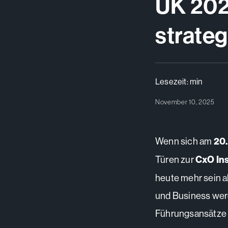
UK 2025
strate
Lesezeit:
min
November 10, 2025
Wenn sich am
20
Türen zur
CxO Ins
heute mehr sein a
und Business werd
Führungsansätze 