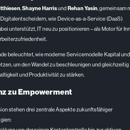
tthiesen
,
Shayne Harris
und
Rehan Yasin
, gemeinsam m
 Digitalentscheidern, wie Device-as-a-Service (DaaS)
ei unterstützt, IT neu zu positionieren – als Motor für In
rbeiterzufriedenheit.
de beleuchtet, wie moderne Servicemodelle Kapital und
tzen, um den Wandel zu beschleunigen und gleichzeitig
ltigkeit und Produktivität zu stärken.
enz zu Empowerment
ion stehen drei zentrale Aspekte zukunftsfähiger
egien:
cklung von der reinen Kostenkontrolle hin zur aktiven