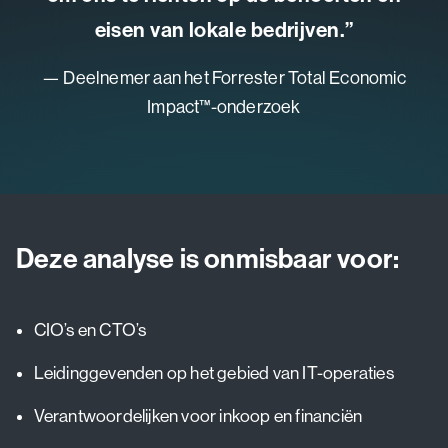
eisen van lokale bedrijven.”
— D
— Deelnemer aan het Forrester Total Economic
Impact™-onderzoek
Deze analyse is onmisbaar voor:
CIO’s en CTO’s
Leidinggevenden op het gebied van IT-operaties
Verantwoordelijken voor inkoop en financiën